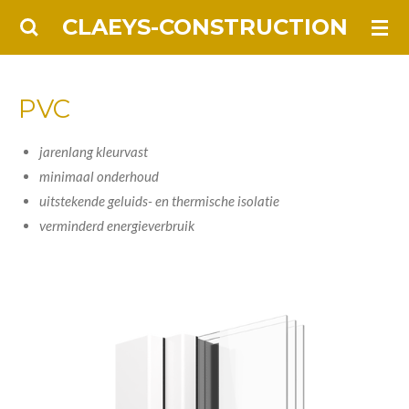
Ga
CLAEYS-CONSTRUCTION
direct
naar
de
PVC
hoofdinhoud
jarenlang kleurvast
minimaal onderhoud
uitstekende geluids- en thermische isolatie
verminderd energieverbruik