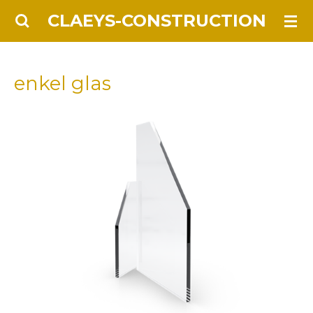
Ga
CLAEYS-CONSTRUCTION
direct
naar
de
enkel glas
hoofdinhoud