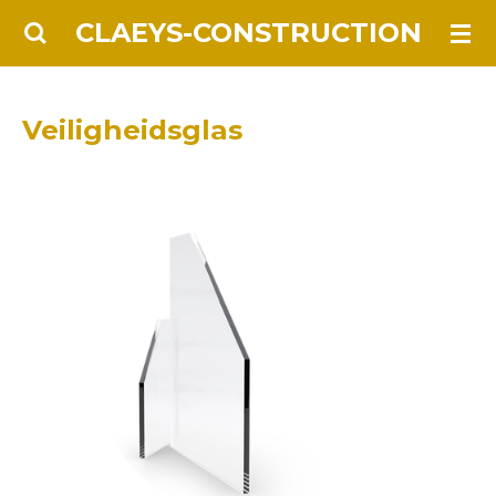
Ga
CLAEYS-CONSTRUCTION
direct
naar
de
Veiligheidsglas
hoofdinhoud