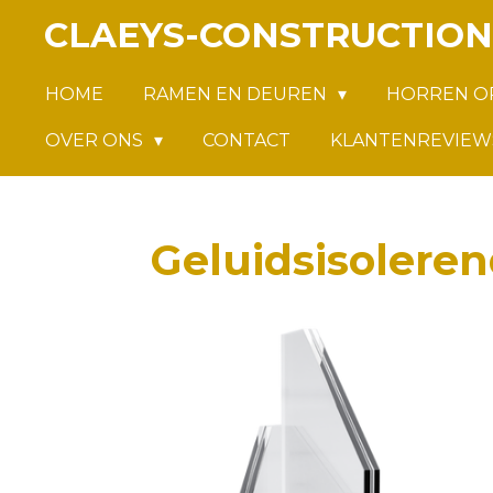
CLAEYS-CONSTRUCTION
Ga
direct
naar
HOME
RAMEN EN DEUREN
HORREN O
de
OVER ONS
CONTACT
KLANTENREVIEW
hoofdinhoud
Geluidsisoleren